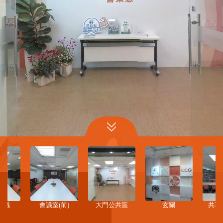
會議
會議室(前)
大門公共區
玄關
共享